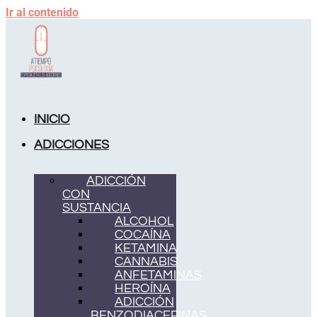
Ir al contenido
INICIO
ADICCIONES
ADICCIÓN
CON
SUSTANCIA
ALCOHOL
COCAÍNA
KETAMINA
CANNABIS
ANFETAMINAS
HEROÍNA
ADICCIÓN
BENZODIACEPINAS