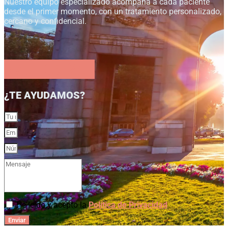
Nuestro equipo especializado acompaña a cada paciente
desde el primer momento, con un tratamiento personalizado,
cercano y confidencial.
673 139 280
¿TE AYUDAMOS?
He leído y acepto la
Política de Privacidad
Enviar