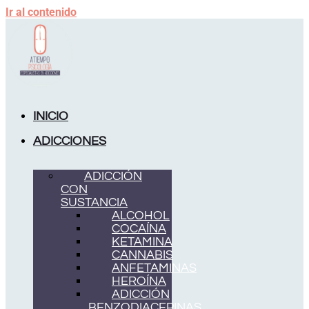
Ir al contenido
INICIO
ADICCIONES
ADICCIÓN
CON
SUSTANCIA
ALCOHOL
COCAÍNA
KETAMINA
CANNABIS
ANFETAMINAS
HEROÍNA
ADICCIÓN
BENZODIACEPINAS