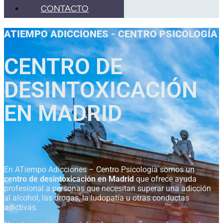
CONTACTO
ATIEMPO ADICCIONES - CENTRO PSICOLOGÍA
CENTRO DE
DESINTOXICACIÓN
EN MADRID
En ATiempo Adicciones – Centro Psicología somos un
centro de desintoxicación en Madrid
que ofrece ayuda
profesional a personas que necesitan superar una adicción
al alcohol, las drogas, la ludopatía u otras conductas
adictivas.