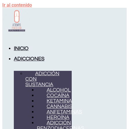
Ir al contenido
INICIO
ADICCIONES
ADICCIÓN
CON
SUSTANCIA
ALCOHOL
COCAÍNA
KETAMINA
CANNABIS
ANFETAMINAS
HEROÍNA
ADICCIÓN
BENZODIACEPINAS