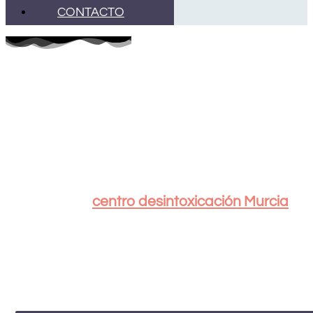
CONTACTO
TRATAMIENTO
ADICCIÓN AL
CANNABIS EN MURCIA
En nuestro
centro desintoxicación Murcia
ofrecemos un
tratamiento adicción al
cannabis
profesional y personalizado,
enfocado en identificar las causas del
consumo, trabajar la dependencia
psicológica y ayudarte a recuperar el
control de tu vida sin marihuana.