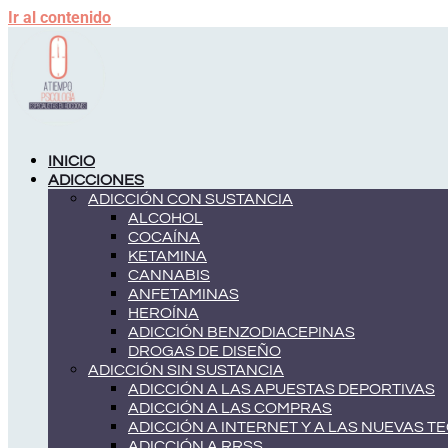
Ir al contenido
INICIO
ADICCIONES
ADICCIÓN CON SUSTANCIA
ALCOHOL
COCAÍNA
KETAMINA
CANNABIS
ANFETAMINAS
HEROÍNA
ADICCIÓN BENZODIACEPINAS
DROGAS DE DISEÑO
ADICCIÓN SIN SUSTANCIA
ADICCIÓN A LAS APUESTAS DEPORTIVAS
ADICCIÓN A LAS COMPRAS
ADICCIÓN A INTERNET Y A LAS NUEVAS 
ADICCIÓN A RRSS