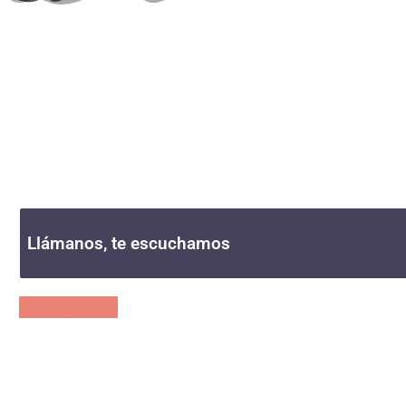
TRATAMIENTO P
EN MURCIA
Da el primer paso hácia una vida libre.
Llámanos, te escuchamos
868 050 186
A tu lado, a solo una llamada