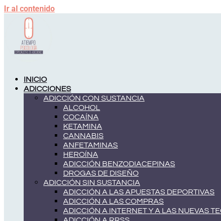
Ir al contenido
INICIO
ADICCIONES
ADICCIÓN CON SUSTANCIA
ALCOHOL
COCAÍNA
KETAMINA
CANNABIS
ANFETAMINAS
HEROÍNA
ADICCIÓN BENZODIACEPINAS
DROGAS DE DISEÑO
ADICCIÓN SIN SUSTANCIA
ADICCIÓN A LAS APUESTAS DEPORTIVAS
ADICCIÓN A LAS COMPRAS
ADICCIÓN A INTERNET Y A LAS NUEVAS 
ADICCIÓN A RRSS