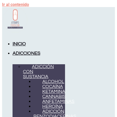
Ir al contenido
INICIO
ADICCIONES
ADICCIÓN
CON
SUSTANCIA
ALCOHOL
COCAÍNA
KETAMINA
CANNABIS
ANFETAMINAS
HEROÍNA
ADICCIÓN
BENZODIACEPINAS