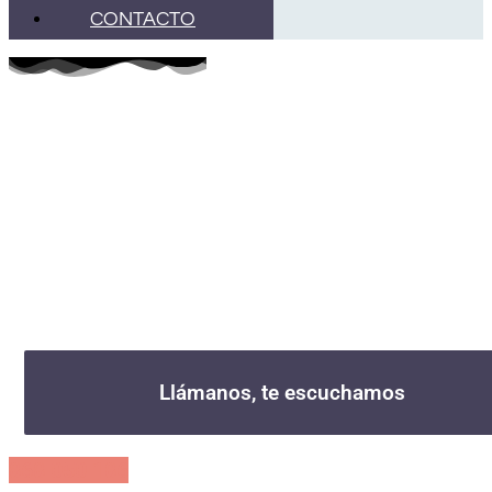
CONTACTO
ADOLESCENTES Y
PROBLEMAS DE
CONDUCTA
Da el primer paso hácia una vida libre.
Llámanos, te escuchamos
868 050 186