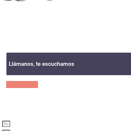
CENTRO AMBUL
Da el primer paso hacia una vida libre.
Llámanos, te escuchamos
868 050 186
A tu lado, a solo una llamada