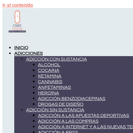
Ir al contenido
INICIO
ADICCIONES
ADICCIÓN CON SUSTANCIA
ALCOHOL
COCAÍNA
KETAMINA
CANNABIS
ANFETAMINAS
HEROÍNA
ADICCIÓN BENZODIACEPINAS
DROGAS DE DISEÑO
ADICCIÓN SIN SUSTANCIA
ADICCIÓN A LAS APUESTAS DEPORTIVAS
ADICCIÓN A LAS COMPRAS
ADICCIÓN A INTERNET Y A LAS NUEVAS 
ADICCIÓN A RRSS