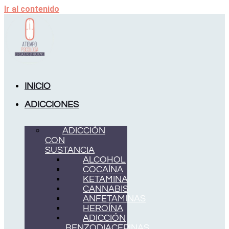
Ir al contenido
INICIO
ADICCIONES
ADICCIÓN
CON
SUSTANCIA
ALCOHOL
COCAÍNA
KETAMINA
CANNABIS
ANFETAMINAS
HEROÍNA
ADICCIÓN
BENZODIACEPINAS