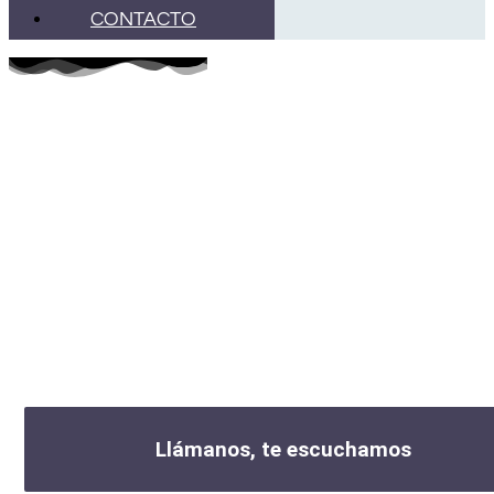
CONTACTO
TRATAMIENTO DE LA
ADICCIÓN CON
SUSTANCIA EN
MURCIA
Da el primer paso hácia una vida libre.
Llámanos, te escuchamos