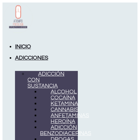
Ir
al
contenido
INICIO
ADICCIONES
ADICCIÓN
CON
SUSTANCIA
ALCOHOL
COCAÍNA
KETAMINA
CANNABIS
ANFETAMINAS
HEROÍNA
ADICCIÓN
BENZODIACEPINAS
DROGAS