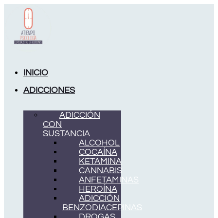
Ir
al
contenido
INICIO
ADICCIONES
ADICCIÓN
CON
SUSTANCIA
ALCOHOL
COCAÍNA
KETAMINA
CANNABIS
ANFETAMINAS
HEROÍNA
ADICCIÓN
BENZODIACEPINAS
DROGAS