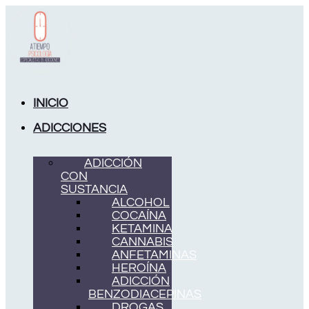
Ir
al
contenido
INICIO
ADICCIONES
ADICCIÓN
CON
SUSTANCIA
ALCOHOL
COCAÍNA
KETAMINA
CANNABIS
ANFETAMINAS
HEROÍNA
ADICCIÓN
BENZODIACEPINAS
DROGAS