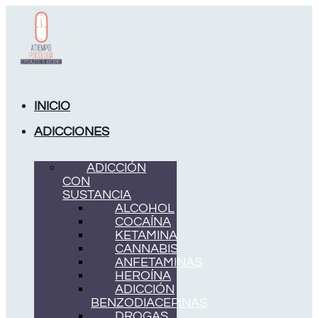
Ir
al
contenido
INICIO
ADICCIONES
ADICCIÓN
CON
SUSTANCIA
ALCOHOL
COCAÍNA
KETAMINA
CANNABIS
ANFETAMINAS
HEROÍNA
ADICCIÓN
BENZODIACEPINAS
DROGAS